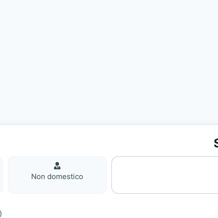
Non
domestic
Non domestico
)