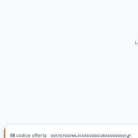
L
codice offerta
001787GSFML01XXSVESICURA00000001