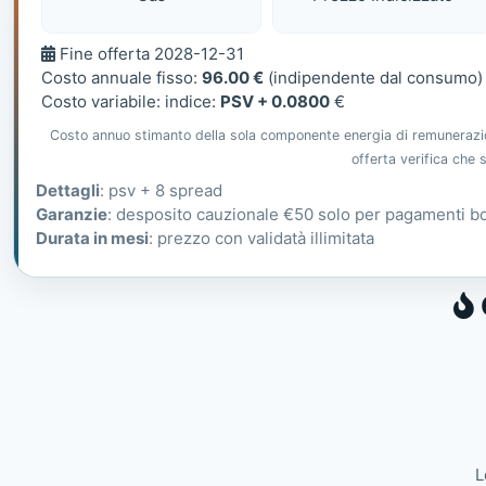
Fine
Fine offerta 2028-12-31
offerta
Costo annuale fisso:
96.00 €
(indipendente dal consumo)
Costo variabile: indice:
PSV + 0.0800
€
Costo annuo stimanto della sola componente energia di remunerazione
offerta verifica che
Dettagli
: psv + 8 spread
Garanzie
: desposito cauzionale €50 solo per pagamenti bo
Durata in mesi
: prezzo con validatà illimitata
L