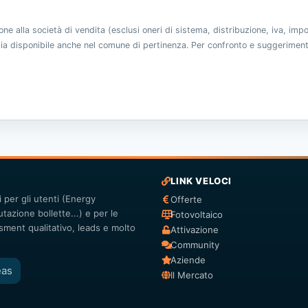
 alla società di vendita (esclusi oneri di sistema, distribuzione, iva, imp
 sia disponibile anche nel comune di pertinenza. Per confronto e suggerimen
LINK VELOCI
i per gli utenti (Energy
Offerte
tazione bollette...) e per le
Fotovoltaico
ment qualitativo, leads e molto
Attivazione
Community
Aziende
Il Mercato