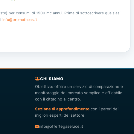
oste) per consumi di 1500 mc annui. Prima di sottoscrivere qualsiasi
ti
info@prometheas.it
CHI SIAMO
Obiettivo: offrire un servizio di comparazione e
monitoraggio del mercato semplice e affidabile
con il cittadino al centro.
Sezione di approfondimento
con i pareri dei
migliori esperti del settore.
info@offertegaseluce.it