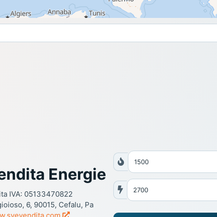
endita Energie
ita IVA: 05133470822
gioioso, 6, 90015, Cefalu, Pa
w.svevendita.com