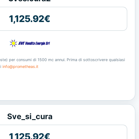
1,125.92€
oste) per consumi di 1500 mc annui. Prima di sottoscrivere qualsiasi
ti
info@prometheas.it
Sve_si_cura
1,125.92€