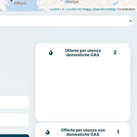
Leaflet
| ©
LocationIQ Maps
,
OpenStreetMap
Contributors
Offerte per utenze
2
domestiche GAS
Offerte per utenze non
1
domestiche GAS