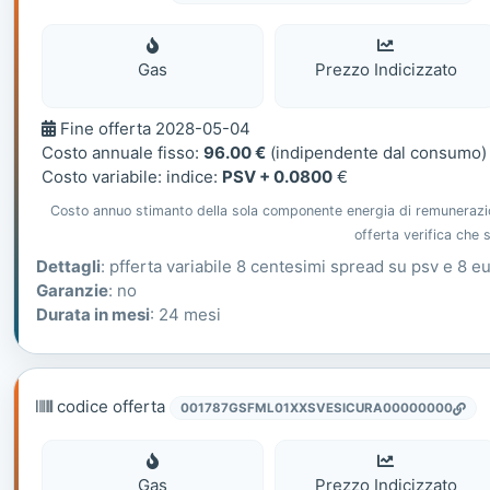
Gas
Gas
Prezzo Indicizzato
Fine
Fine offerta 2028-05-04
offerta
Costo annuale fisso:
96.00 €
(indipendente dal consumo)
Costo variabile: indice:
PSV + 0.0800
€
Costo annuo stimanto della sola componente energia di remunerazione
offerta verifica che
Dettagli
: pfferta variabile 8 centesimi spread su psv e 8 e
Garanzie
: no
Durata in mesi
: 24 mesi
codice offerta
001787GSFML01XXSVESICURA00000000
Gas
Gas
Prezzo Indicizzato