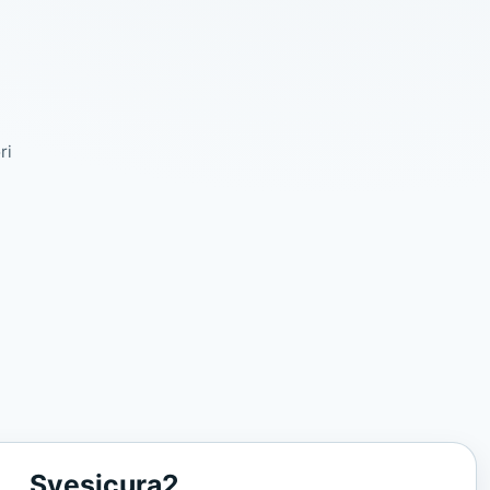
ri
Svesicura2