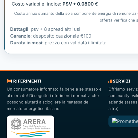
Costo variabile: indice:
PSV + 0.0800
€
Costo annuo stimanto della sola componente energia di remunerazione
offerta verifica che
Dettagli
: psv + 8 spread altri usi
Garanzie
: desposito cauzionale €100
Durata in mesi
: prezzo con validatà illimitata
I RIFERIMENTI
SERVIZI
Un consumatore informato fa bene a se stesso e
Offriamo serviz
al mercato! Di seguito i riferimenti normativi che
community, valu
possono aiutarti a sciogliere la matassa del
aziende (assess
mercato energetico italiano.
altro)