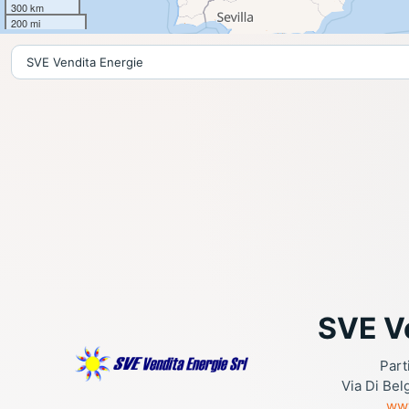
300 km
200 mi
SVE V
Part
Via Di Bel
ww