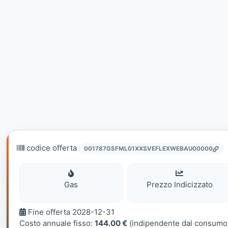
codice offerta
001787GSFML01XXSVEFLEXWEBAU00000
Gas
Gas
Prezzo Indicizzato
Fine
Fine offerta 2028-12-31
offerta
Costo annuale fisso:
144.00 €
(indipendente dal consumo