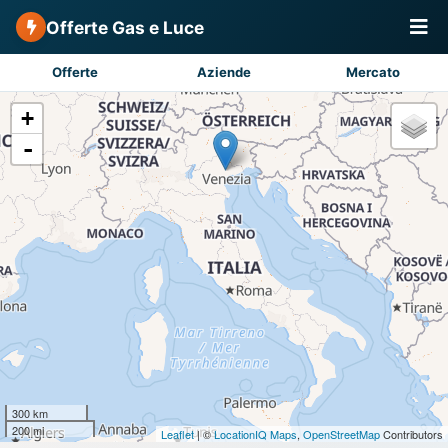
Offerte Gas e Luce
Offerte
Aziende
Mercato
+
-
300 km
200 mi
Leaflet
| ©
LocationIQ Maps
,
OpenStreetMap
Contributors