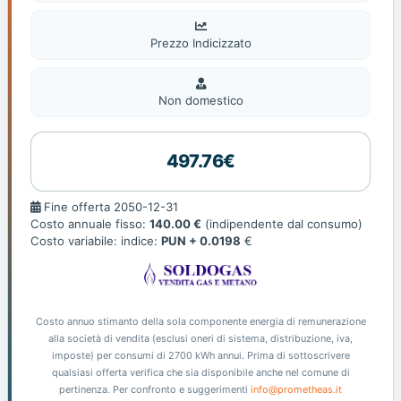
Prezzo Indicizzato
Non
domestic
Non domestico
497.76€
Fine
Fine offerta 2050-12-31
offerta
Costo annuale fisso:
140.00 €
(indipendente dal consumo)
Costo variabile: indice:
PUN + 0.0198
€
Costo annuo stimanto della sola componente energia di remunerazione
alla società di vendita (esclusi oneri di sistema, distribuzione, iva,
imposte) per consumi di 2700 kWh annui. Prima di sottoscrivere
qualsiasi offerta verifica che sia disponibile anche nel comune di
pertinenza. Per confronto e suggerimenti
info@prometheas.it