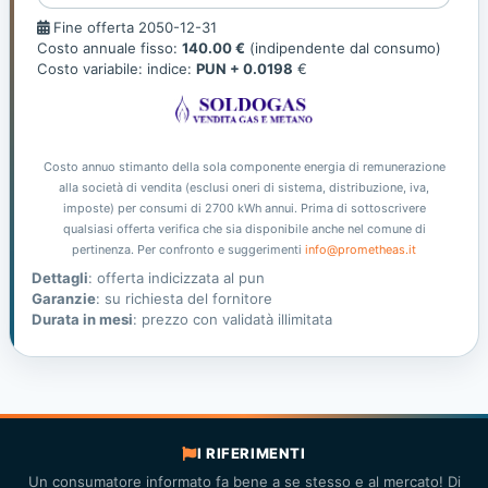
Fine
Fine offerta 2050-12-31
offerta
Costo annuale fisso:
140.00 €
(indipendente dal consumo)
Costo variabile: indice:
PUN + 0.0198
€
Costo annuo stimanto della sola componente energia di remunerazione
alla società di vendita (esclusi oneri di sistema, distribuzione, iva,
imposte) per consumi di 2700 kWh annui. Prima di sottoscrivere
qualsiasi offerta verifica che sia disponibile anche nel comune di
pertinenza. Per confronto e suggerimenti
info@prometheas.it
Dettagli
: offerta indicizzata al pun
Garanzie
: su richiesta del fornitore
Durata in mesi
: prezzo con validatà illimitata
I RIFERIMENTI
Un consumatore informato fa bene a se stesso e al mercato! Di