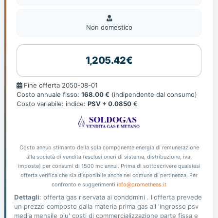
Non
domestic
Non domestico
1,205.42€
Fine
Fine offerta 2050-08-01
offerta
Costo annuale fisso:
168.00 €
(indipendente dal consumo)
Costo variabile: indice:
PSV + 0.0850
€
Costo annuo stimanto della sola componente energia di remunerazione
alla società di vendita (esclusi oneri di sistema, distribuzione, iva,
imposte) per consumi di 1500 mc annui. Prima di sottoscrivere qualsiasi
offerta verifica che sia disponibile anche nel comune di pertinenza. Per
confronto e suggerimenti
info@prometheas.it
Dettagli
: offerta gas riservata ai condomini . l'offerta prevede
un prezzo composto dalla materia prima gas all 'ingrosso psv
media mensile piu' costi di commercializzazione parte fissa e