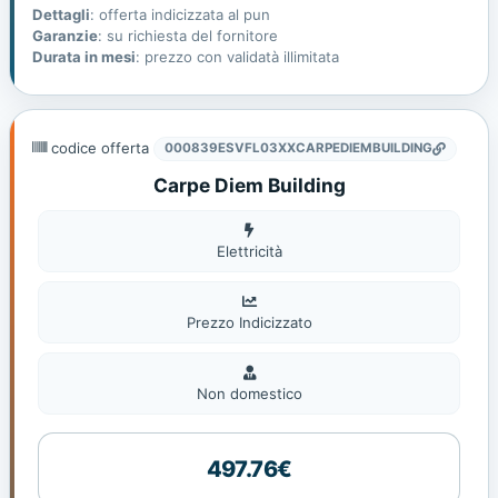
Dettagli
: offerta indicizzata al pun
Garanzie
: su richiesta del fornitore
Durata in mesi
: prezzo con validatà illimitata
codice offerta
000839ESVFL03XXCARPEDIEMBUILDING
Carpe Diem Building
Elettricità
Elettricità
Prezzo Indicizzato
Non
domestic
Non domestico
497.76€