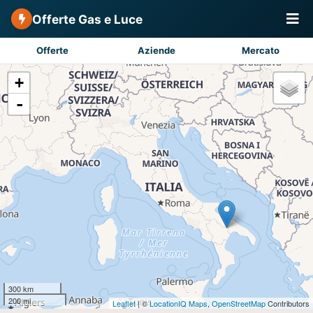
Offerte Gas e Luce
Offerte
Aziende
Mercato
+
-
300 km
200 mi
Leaflet
| ©
LocationIQ Maps
,
OpenStreetMap
Contributors