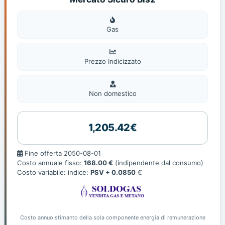
Gas
Gas
Prezzo Indicizzato
Non
domestic
Non domestico
1,205.42€
Fine
Fine offerta 2050-08-01
offerta
Costo annuale fisso:
168.00 €
(indipendente dal consumo)
Costo variabile: indice:
PSV + 0.0850
€
Costo annuo stimanto della sola componente energia di remunerazione