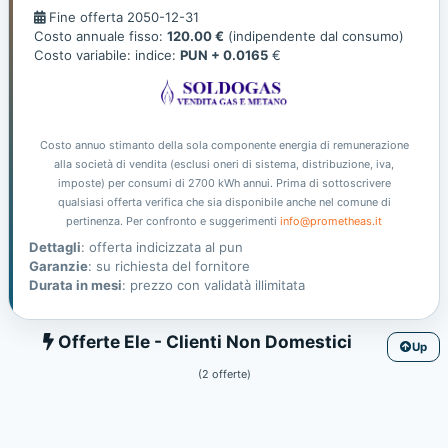
Fine
Fine offerta 2050-12-31
offerta
Costo annuale fisso:
120.00 €
(indipendente dal consumo)
Costo variabile: indice:
PUN + 0.0165
€
Costo annuo stimanto della sola componente energia di remunerazione
alla società di vendita (esclusi oneri di sistema, distribuzione, iva,
imposte) per consumi di 2700 kWh annui. Prima di sottoscrivere
qualsiasi offerta verifica che sia disponibile anche nel comune di
pertinenza. Per confronto e suggerimenti
info@prometheas.it
Dettagli
: offerta indicizzata al pun
Garanzie
: su richiesta del fornitore
Durata in mesi
: prezzo con validatà illimitata
Ele
Offerte Ele - Clienti Non Domestici
Up
(2 offerte)