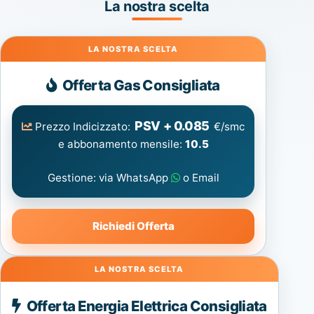
La nostra scelta
Gas
Offerta Gas Consigliata
PSV + 0.085
Prezzo Indicizzato:
€/smc
e abbonamento mensile:
10.5
Gestione: via WhatsApp
o Email
Richiedi Offerta
Energia
Offerta Energia Elettrica Consigliata