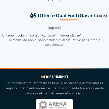
Offerte Dual Fuel (Gas + Luce)
(top 100)
Unknown column 'consumo_medio' in 'order clause'
Al momento non ci sono offerte dual fuel attive per il profilo
selezionato.
I RIFERIMENTI
Un consumatore informato fa bene a se stesso e al mercato! Di
seguito i riferimenti normativi che possono aiutarti a sciogliere la
matassa del mercato energetico italiano.