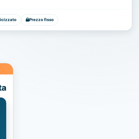
icizzato
Prezzo fisso
ta