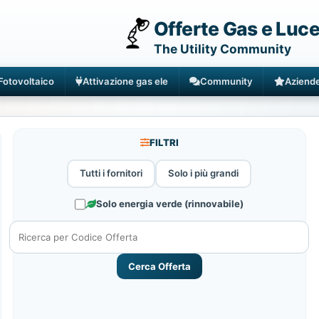
Offerte Gas e Luc
The Utility Community
Fotovoltaico
Attivazione gas ele
Community
Aziend
FILTRI
Tutti i fornitori
Solo i più grandi
Solo energia verde (rinnovabile)
Cerca Offerta