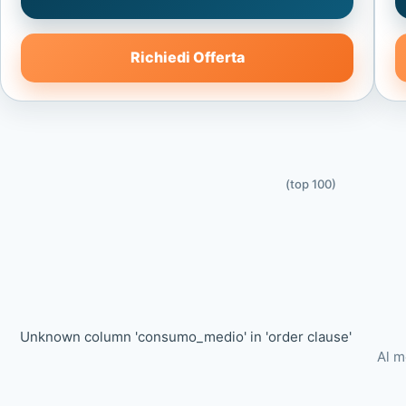
Richiedi Offerta
(top 100)
Unknown column 'consumo_medio' in 'order clause'
Al m