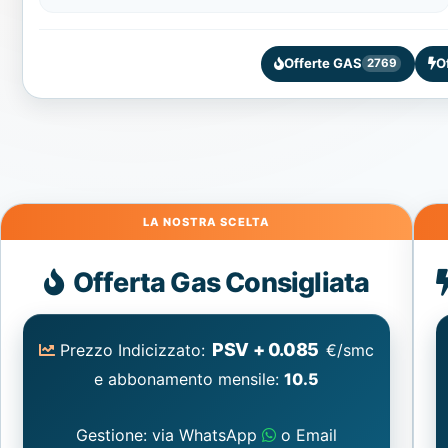
Offerte GAS
O
2769
Gas
Offerta Gas Consigliata
PSV + 0.085
Prezzo Indicizzato:
€/smc
e abbonamento mensile:
10.5
Gestione: via WhatsApp
o Email