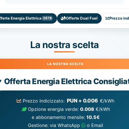
fferte Energia Elettrica
Offerte Dual Fuel
Prezzo ind
3678
La nostra scelta
Energia
Offerta Energia Elettrica Consiglia
Elettrica
consigliata
PUN + 0.006
Prezzo Indicizzato:
€/kWh
Opzione energia verde:
0.008
€/kWh
e abbonamento mensile:
10.5€
Gestione: via WhatsApp
o Email